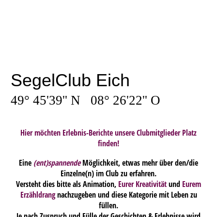
SegelClub Eich
49° 45'39'' N 08° 26'22'' O
Hier möchten Erlebnis-Berichte unsere Clubmitglieder Platz
finden!
Eine
(ent)spannende
Möglichkeit, etwas mehr über den/die
Einzelne(n) im Club zu erfahren.
Versteht dies bitte als Animation,
Eurer Kreativität
und
Eurem
Erzähldrang
nachzugeben und diese Kategorie mit Leben zu
füllen.
Je nach Zuspruch und Fülle der Geschichten & Erlebnisse wird