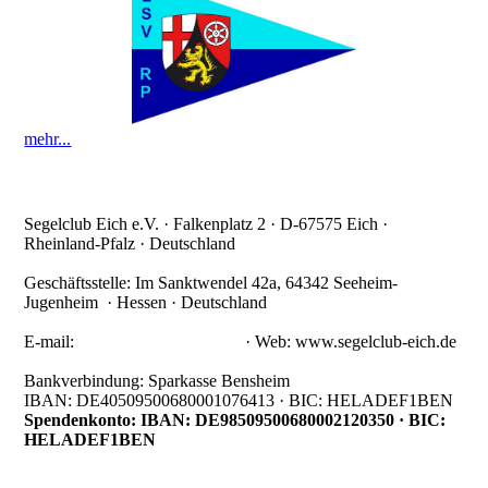
mehr...
Segelclub Eich e.V. · Falkenplatz 2 · D-67575 Eich ·
Rheinland-Pfalz · Deutschland
Geschäftsstelle: Im Sanktwendel 42a, 64342 Seeheim-
Jugenheim · Hessen · Deutschland
Telefon Geschäftsstelle: +49 151 - 1883 - 8034
E-mail:
info@segelclub-eich.de
· Web: www.segelclub-eich.de
Bankverbindung: Sparkasse Bensheim
IBAN: DE40509500680001076413 · BIC: HELADEF1BEN
Spendenkonto: IBAN: DE98509500680002120350 · BIC:
HELADEF1BEN
Datenschutzerklärung
|
Impressum
|
Kontakt